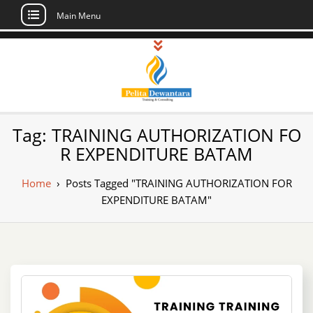
Main Menu
Skip
to
content
Pusat Pelatihan
Informasi Public Training, Inhouse,
Tag:
TRAINING AUTHORIZATION FO
Sertifikasi di Indonesia
dan Sertifikasi –
R EXPENDITURE BATAM
Daftar Training
Home
›
Posts Tagged "TRAINING AUTHORIZATION FOR
Indonesia
EXPENDITURE BATAM"