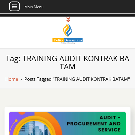
Main Menu
Skip
to
content
Pusat Pelatihan
Informasi Public Training, Inhouse,
Tag:
TRAINING AUDIT KONTRAK BA
Sertifikasi di Indonesia
dan Sertifikasi –
TAM
Daftar Training
Home
›
Posts Tagged "TRAINING AUDIT KONTRAK BATAM"
Indonesia