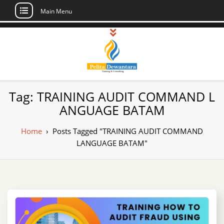
Main Menu
Skip
to
content
Pusat Pelatihan
Informasi Public Training, Inhouse,
Tag:
TRAINING AUDIT COMMAND L
Sertifikasi di Indonesia
dan Sertifikasi –
ANGUAGE BATAM
Daftar Training
Home
›
Posts Tagged "TRAINING AUDIT COMMAND
Indonesia
LANGUAGE BATAM"