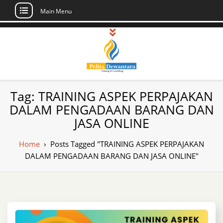
Main Menu
Skip
to
content
Pusat Pelatihan
Informasi Public Training, Inhouse,
Tag:
TRAINING ASPEK PERPAJAKAN
Sertifikasi di Indonesia
dan Sertifikasi –
DALAM PENGADAAN BARANG DAN
JASA ONLINE
Daftar Training
Indonesia
Home
›
Posts Tagged "TRAINING ASPEK PERPAJAKAN
DALAM PENGADAAN BARANG DAN JASA ONLINE"