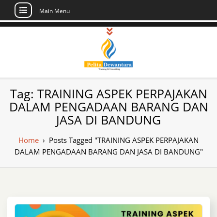
Main Menu
Skip
to
content
Pusat Pelatihan
Informasi Public Training, Inhouse,
Tag:
TRAINING ASPEK PERPAJAKAN
Sertifikasi di Indonesia
dan Sertifikasi –
DALAM PENGADAAN BARANG DAN
JASA DI BANDUNG
Daftar Training
Indonesia
Home
›
Posts Tagged "TRAINING ASPEK PERPAJAKAN
DALAM PENGADAAN BARANG DAN JASA DI BANDUNG"