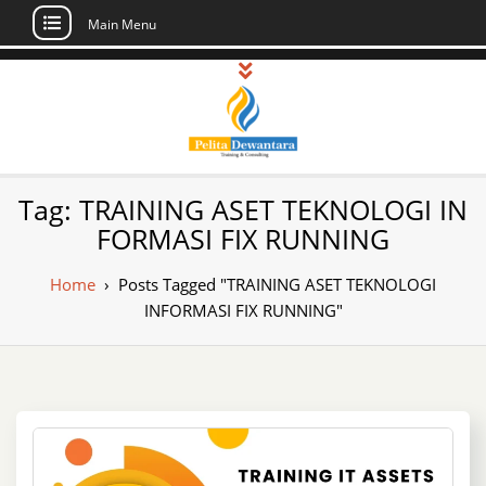
Main Menu
Skip
to
content
Pusat Pelatihan
Informasi Public Training, Inhouse,
Tag:
TRAINING ASET TEKNOLOGI IN
Sertifikasi di Indonesia
dan Sertifikasi –
FORMASI FIX RUNNING
Daftar Training
Home
›
Posts Tagged "TRAINING ASET TEKNOLOGI
Indonesia
INFORMASI FIX RUNNING"