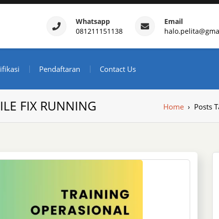
Whatsapp
Email
081211151138
halo.pelita@gma
ertifikasi – Daftar Trainin
ndonesia
ifikasi
Pendaftaran
Contact Us
ILE FIX RUNNING
Home
›
Posts 