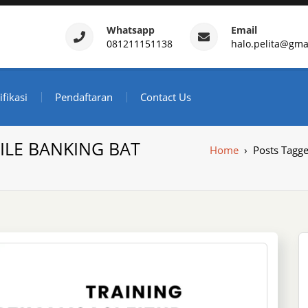
Whatsapp
Email
081211151138
halo.pelita@gma
ertifikasi – Daftar Trainin
ndonesia
ifikasi
Pendaftaran
Contact Us
ILE BANKING BAT
Home
›
Posts Tag