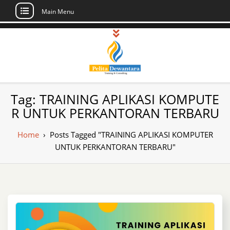
Main Menu
Skip
to
content
Pusat Pelatihan
Informasi Public Training, Inhouse,
Tag:
TRAINING APLIKASI KOMPUTE
Sertifikasi di Indonesia
dan Sertifikasi –
R UNTUK PERKANTORAN TERBARU
Daftar Training
Home
›
Posts Tagged "TRAINING APLIKASI KOMPUTER
Indonesia
UNTUK PERKANTORAN TERBARU"