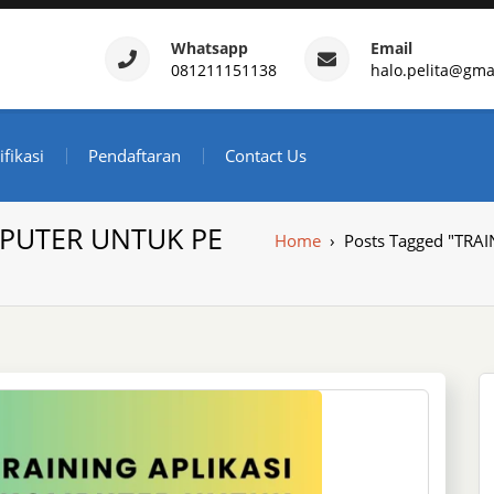
Whatsapp
Email
081211151138
halo.pelita@gma
ertifikasi – Daftar Trainin
ndonesia
ifikasi
Pendaftaran
Contact Us
MPUTER UNTUK PE
Home
›
Posts Tagged "TR