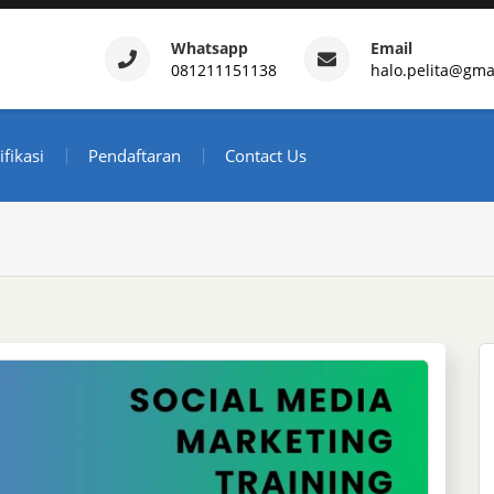
Whatsapp
Email
081211151138
halo.pelita@gma
ertifikasi – Daftar Trainin
ndonesia
ifikasi
Pendaftaran
Contact Us