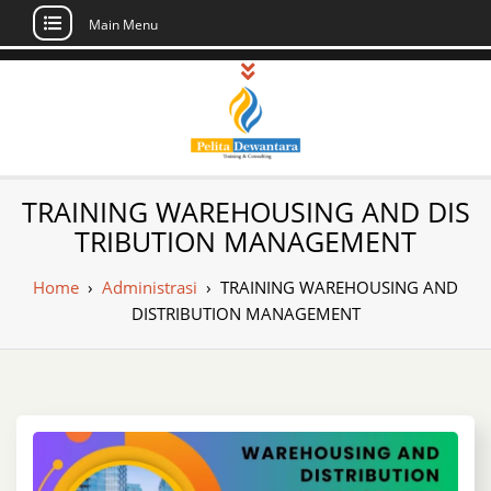
Main Menu
Skip
to
content
Pusat Pelatihan
Informasi Public Training, Inhouse,
TRAINING WAREHOUSING AND DIS
Sertifikasi di Indonesia
dan Sertifikasi –
TRIBUTION MANAGEMENT
Daftar Training
Home
›
Administrasi
›
TRAINING WAREHOUSING AND
Indonesia
DISTRIBUTION MANAGEMENT