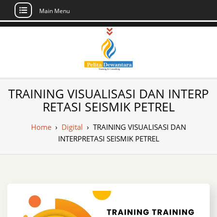
Main Menu
Skip
to
content
Pusat Pelatihan
Informasi Public Training, Inhouse,
TRAINING VISUALISASI DAN INTERP
Sertifikasi di Indonesia
dan Sertifikasi –
RETASI SEISMIK PETREL
Daftar Training
Home
›
Digital
›
TRAINING VISUALISASI DAN
Indonesia
INTERPRETASI SEISMIK PETREL