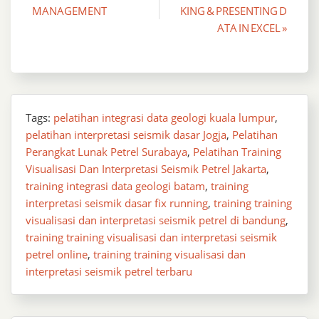
MANAGEMENT
KING & PRESENTING D
navigation
ATA IN EXCEL »
Tags:
pelatihan integrasi data geologi kuala lumpur
,
pelatihan interpretasi seismik dasar Jogja
,
Pelatihan
Perangkat Lunak Petrel Surabaya
,
Pelatihan Training
Visualisasi Dan Interpretasi Seismik Petrel Jakarta
,
training integrasi data geologi batam
,
training
interpretasi seismik dasar fix running
,
training training
visualisasi dan interpretasi seismik petrel di bandung
,
training training visualisasi dan interpretasi seismik
petrel online
,
training training visualisasi dan
interpretasi seismik petrel terbaru