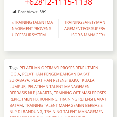
+62812-1115-1138
Post Views:
589
Post
« TRAINING TALENT MA
TRAINING SAFETY MAN
NAGEMENT PROVEN S
AGEMENT FOR SUPERV
navigation
UCCESS HR SYSTEM
ISOR & MANAGER »
Tags:
PELATIHAN OPTIMASI PROSES REKRUTMEN
JOGJA
,
PELATIHAN PENGEMBANGAN BAKAT
SURABAYA
,
PELATIHAN RETENSI BAKAT KUALA
LUMPUR
,
PELATIHAN TALENT MANAGEMEN
BERBASIS NLP JAKARTA
,
TRAINING OPTIMASI PROSES
REKRUTMEN FIX RUNNING
,
TRAINING RETENSI BAKAT
BATAM
,
TRAINING TALENT MANAGEMEN BERBASIS
NLP DI BANDUNG
,
TRAINING TALENT MANAGEMEN