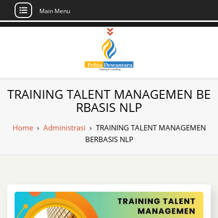
Main Menu
Skip
to
content
Pusat Pelatihan
Informasi Public Training, Inhouse,
TRAINING TALENT MANAGEMEN BE
Sertifikasi di Indonesia
dan Sertifikasi –
RBASIS NLP
Daftar Training
Home
›
Administrasi
›
TRAINING TALENT MANAGEMEN
Indonesia
BERBASIS NLP