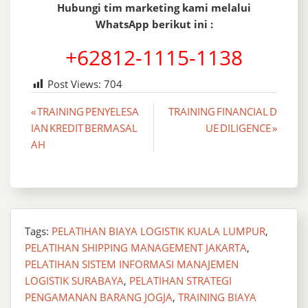
Hubungi tim marketing kami melalui
WhatsApp berikut ini :
+62812-1115-1138
Post Views:
704
Post
« TRAINING PENYELESA
TRAINING FINANCIAL D
IAN KREDIT BERMASAL
UE DILIGENCE »
navigation
AH
Tags:
PELATIHAN BIAYA LOGISTIK KUALA LUMPUR
,
PELATIHAN SHIPPING MANAGEMENT JAKARTA
,
PELATIHAN SISTEM INFORMASI MANAJEMEN
LOGISTIK SURABAYA
,
PELATIHAN STRATEGI
PENGAMANAN BARANG JOGJA
,
TRAINING BIAYA