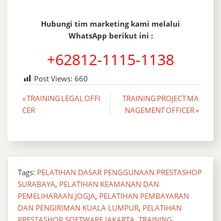
Hubungi tim marketing kami melalui
WhatsApp berikut ini :
+62812-1115-1138
Post Views:
660
Post
« TRAINING LEGAL OFFI
TRAINING PROJECT MA
CER
NAGEMENT OFFICER »
navigation
Tags:
PELATIHAN DASAR PENGGUNAAN PRESTASHOP
SURABAYA
,
PELATIHAN KEAMANAN DAN
PEMELIHARAAN JOGJA
,
PELATIHAN PEMBAYARAN
DAN PENGIRIMAN KUALA LUMPUR
,
PELATIHAN
PRESTASHOP SOFTWARE JAKARTA
,
TRAINING