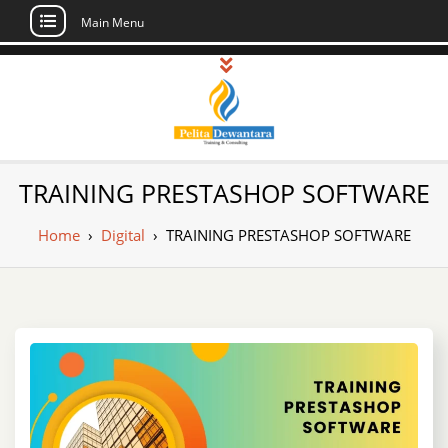
Main Menu
Skip
to
content
Pusat Pelatihan
Informasi Public Training, Inhouse,
TRAINING PRESTASHOP SOFTWARE
Sertifikasi di Indonesia
dan Sertifikasi –
Home
›
Digital
›
TRAINING PRESTASHOP SOFTWARE
Daftar Training
Indonesia