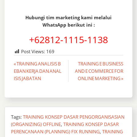
Hubungi tim marketing kami melalui
WhatsApp berikut ini :
+62812-1115-1138
Post Views:
169
Post
« TRAINING ANALISIS B
TRAINING E BUSINESS
EBAN KERJA DAN ANAL
AND E COMMERCE FOR
navigation
ISIS JABATAN
ONLINE MARKETING »
Tags:
TRAINING KONSEP DASAR PENGORGANISASIAN
(ORGANIZING) OFFLINE
,
TRAINING KONSEP DASAR
PERENCANAAN (PLANNING) FIX RUNNING
,
TRAINING