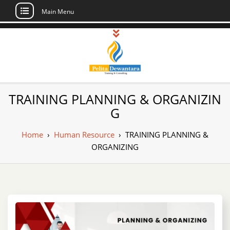
Main Menu
Skip
to
content
Pusat Pelatihan
Informasi Public Training, Inhouse,
TRAINING PLANNING & ORGANIZIN
Sertifikasi di Indonesia
dan Sertifikasi –
G
Daftar Training
Home
›
Human Resource
›
TRAINING PLANNING &
Indonesia
ORGANIZING