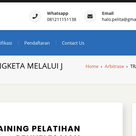
Whatsapp
Email
081211151138
halo.pelita@gma
ertifikasi – Daftar Trainin
ndonesia
ifikasi
Pendaftaran
Contact Us
GKETA MELALUI J
Home
›
Arbitrase
›
TR