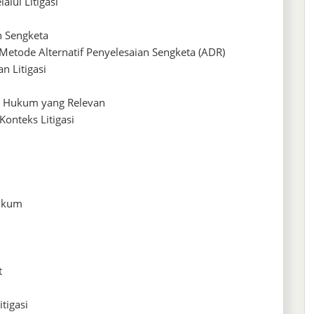
alui Litigasi
n Sengketa
 Metode Alternatif Penyelesaian Sengketa (ADR)
n Litigasi
n Hukum yang Relevan
onteks Litigasi
Hukum
t
tigasi