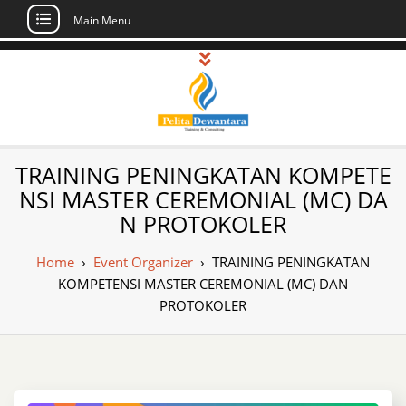
Main Menu
Skip
to
content
Pusat Pelatihan
Informasi Public Training, Inhouse,
TRAINING PENINGKATAN KOMPETE
Sertifikasi di Indonesia
dan Sertifikasi –
NSI MASTER CEREMONIAL (MC) DA
N PROTOKOLER
Daftar Training
Indonesia
Home
›
Event Organizer
›
TRAINING PENINGKATAN
KOMPETENSI MASTER CEREMONIAL (MC) DAN
PROTOKOLER