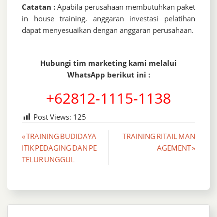
Catatan :
Apabila perusahaan membutuhkan paket
in house training, anggaran investasi pelatihan
dapat menyesuaikan dengan anggaran perusahaan.
Hubungi tim marketing kami melalui
WhatsApp berikut ini :
+62812-1115-1138
Post Views:
125
Post
« TRAINING BUDIDAYA
TRAINING RITAIL MAN
ITIK PEDAGING DAN PE
AGEMENT »
navigation
TELUR UNGGUL