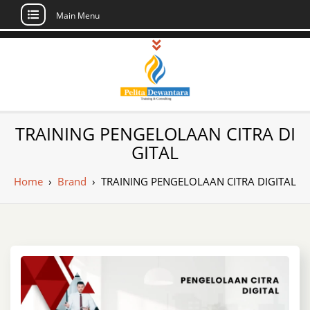
Main Menu
Skip
to
content
Pusat Pelatihan
Informasi Public Training, Inhouse,
TRAINING PENGELOLAAN CITRA DI
Sertifikasi di Indonesia
dan Sertifikasi –
GITAL
Daftar Training
Home
›
Brand
›
TRAINING PENGELOLAAN CITRA DIGITAL
Indonesia