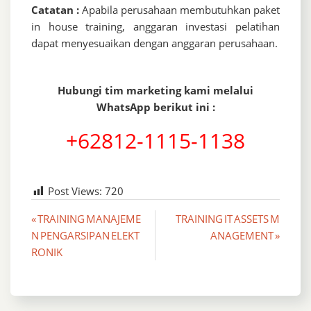
Catatan :
Apabila perusahaan membutuhkan paket
in house training, anggaran investasi pelatihan
dapat menyesuaikan dengan anggaran perusahaan.
Hubungi tim marketing kami melalui
WhatsApp berikut ini :
+62812-1115-1138
Post Views:
720
Post
« TRAINING MANAJEME
TRAINING IT ASSETS M
N PENGARSIPAN ELEKT
ANAGEMENT »
navigation
RONIK