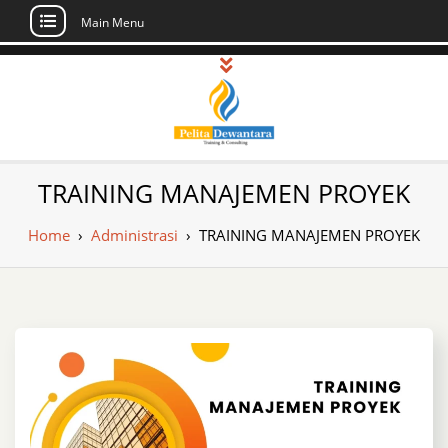
Main Menu
Skip
to
content
Pusat Pelatihan
Informasi Public Training, Inhouse,
TRAINING MANAJEMEN PROYEK
Sertifikasi di Indonesia
dan Sertifikasi –
Home
›
Administrasi
›
TRAINING MANAJEMEN PROYEK
Daftar Training
Indonesia