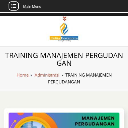
Main Menu
Skip
to
content
Pusat Pelatihan
Informasi Public Training, Inhouse,
TRAINING MANAJEMEN PERGUDAN
Sertifikasi di Indonesia
dan Sertifikasi –
GAN
Daftar Training
Home
›
Administrasi
›
TRAINING MANAJEMEN
Indonesia
PERGUDANGAN