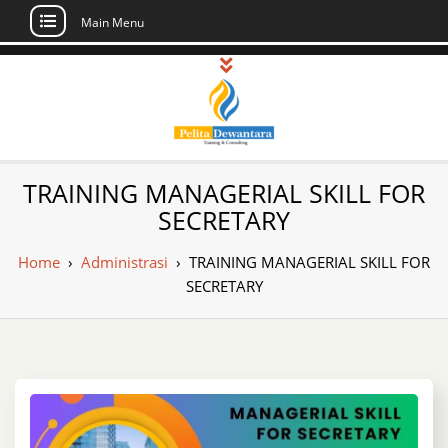
Main Menu
Skip
to
content
Pusat Pelatihan
Informasi Public Training, Inhouse,
TRAINING MANAGERIAL SKILL FOR
Sertifikasi di Indonesia
dan Sertifikasi –
SECRETARY
Daftar Training
Home
›
Administrasi
›
TRAINING MANAGERIAL SKILL FOR
Indonesia
SECRETARY