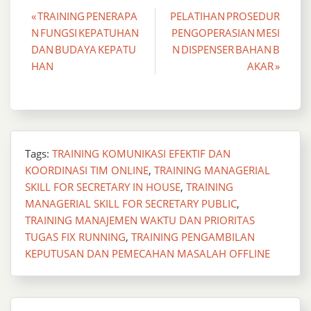
Post
« TRAINING PENERAPA
PELATIHAN PROSEDUR
N FUNGSI KEPATUHAN
PENGOPERASIAN MESI
navigation
DAN BUDAYA KEPATU
N DISPENSER BAHAN B
HAN
AKAR »
Tags:
TRAINING KOMUNIKASI EFEKTIF DAN
KOORDINASI TIM ONLINE
,
TRAINING MANAGERIAL
SKILL FOR SECRETARY IN HOUSE
,
TRAINING
MANAGERIAL SKILL FOR SECRETARY PUBLIC
,
TRAINING MANAJEMEN WAKTU DAN PRIORITAS
TUGAS FIX RUNNING
,
TRAINING PENGAMBILAN
KEPUTUSAN DAN PEMECAHAN MASALAH OFFLINE