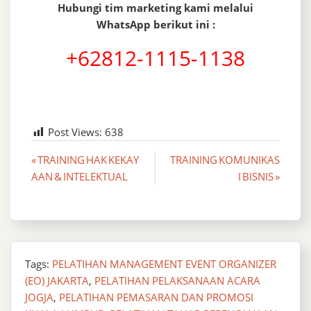
Hubungi tim marketing kami melalui
WhatsApp berikut ini :
+62812-1115-1138
Post Views:
638
Post
« TRAINING HAK KEKAY
TRAINING KOMUNIKAS
AAN & INTELEKTUAL
I BISNIS »
navigation
Tags:
PELATIHAN MANAGEMENT EVENT ORGANIZER
(EO) JAKARTA
,
PELATIHAN PELAKSANAAN ACARA
JOGJA
,
PELATIHAN PEMASARAN DAN PROMOSI