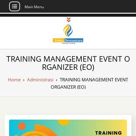
Main Menu
Skip
to
content
Pusat Pelatihan
Informasi Public Training, Inhouse,
TRAINING MANAGEMENT EVENT O
Sertifikasi di Indonesia
dan Sertifikasi –
RGANIZER (EO)
Daftar Training
Home
›
Administrasi
›
TRAINING MANAGEMENT EVENT
Indonesia
ORGANIZER (EO)