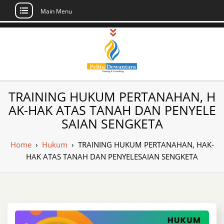
Main Menu
Skip
to
content
Pusat Pelatihan
Informasi Public Training, Inhouse,
TRAINING HUKUM PERTANAHAN, H
Sertifikasi di Indonesia
dan Sertifikasi –
AK-HAK ATAS TANAH DAN PENYELE
SAIAN SENGKETA
Daftar Training
Indonesia
Home
›
Hukum
›
TRAINING HUKUM PERTANAHAN, HAK-
HAK ATAS TANAH DAN PENYELESAIAN SENGKETA