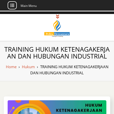
Main Menu
Skip
to
content
Pusat Pelatihan
Informasi Public Training, Inhouse,
TRAINING HUKUM KETENAGAKERJA
Sertifikasi di Indonesia
dan Sertifikasi –
AN DAN HUBUNGAN INDUSTRIAL
Daftar Training
Home
›
Hukum
›
TRAINING HUKUM KETENAGAKERJAAN
Indonesia
DAN HUBUNGAN INDUSTRIAL