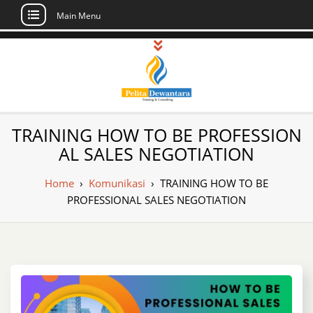
Main Menu
Skip
to
content
Pusat Pelatihan
Informasi Public Training, Inhouse,
TRAINING HOW TO BE PROFESSION
Sertifikasi di Indonesia
dan Sertifikasi –
AL SALES NEGOTIATION
Daftar Training
Home
›
Komunikasi
›
TRAINING HOW TO BE
Indonesia
PROFESSIONAL SALES NEGOTIATION