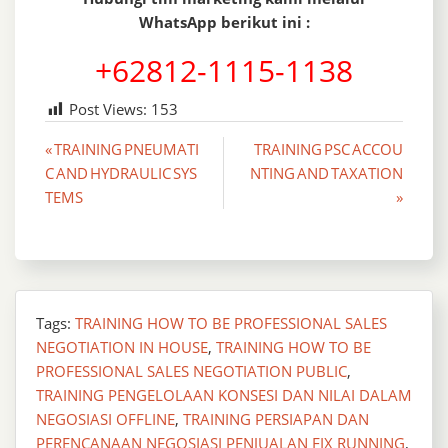
WhatsApp berikut ini :
+62812-1115-1138
Post Views:
153
Post
« TRAINING PNEUMATI
TRAINING PSC ACCOU
C AND HYDRAULIC SYS
NTING AND TAXATION
navigation
TEMS
»
Tags:
TRAINING HOW TO BE PROFESSIONAL SALES
NEGOTIATION IN HOUSE
,
TRAINING HOW TO BE
PROFESSIONAL SALES NEGOTIATION PUBLIC
,
TRAINING PENGELOLAAN KONSESI DAN NILAI DALAM
NEGOSIASI OFFLINE
,
TRAINING PERSIAPAN DAN
PERENCANAAN NEGOSIASI PENJUALAN FIX RUNNING
,