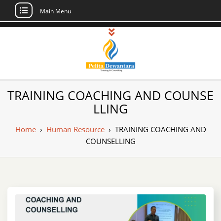
Main Menu
Skip
to
content
Pusat Pelatihan
Informasi Public Training, Inhouse,
TRAINING COACHING AND COUNSE
Sertifikasi di Indonesia
dan Sertifikasi –
LLING
Daftar Training
Home
›
Human Resource
›
TRAINING COACHING AND
Indonesia
COUNSELLING