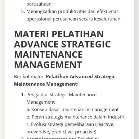
perusahaan.
Meningkatkan produktivitas dan efektivitas
operasional perusahaan secara keseluruhan.
MATERI PELATIHAN
ADVANCE STRATEGIC
MAINTENANCE
MANAGEMENT
Berikut materi
Pelatihan Advanced Strategic
Maintenance Management:
Pengantar Strategic Maintenance
Management
a. Konsep dasar maintenance management
b. Peran strategis maintenance dalam industri
c. Evolusi strategi pemeliharaan (reactive,
preventive, predictive, proactive)