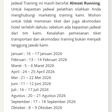
Jadwal Training ini masih bersifat
Almost Running
.
Untuk kepastian jadwal pelatihan silahkan Anda
menghubungi marketing training kami. Mohon
untuk tidak memesan tiket dan juga akomodasi
hotel terlebih dahulu sebelum ada kepastian jadwal
dari tim kami. Kesalahan pemesanan tiket
transportasi dan akomodasi training bukan menjadi
tanggung jawab kami.
Januari : 16 – 17 Januari 2026
Februari : 13 – 14 Februari 2026
Maret : 5 – 6 Maret 2026
April : 24 – 25 April 2026
Mei : 21 – 22 Mei 2026
Juni : 11 – 12 Juni 2026
Juli : 16 – 17 Juli 2026
Agustus : 20 – 21 Agustus 2026
September : 17 – 18 September 2026
Oktober : 8 – 9 Oktober 2026