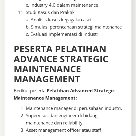
c. Industry 4.0 dalam maintenance
Studi Kasus dan Praktik
a. Analisis kasus kegagalan aset
b. Simulasi perencanaan strategi maintenance
c. Evaluasi implementasi di industri
PESERTA PELATIHAN
ADVANCE STRATEGIC
MAINTENANCE
MANAGEMENT
Berikut peserta
Pelatihan Advanced Strategic
Maintenance Management:
Maintenance manager di perusahaan industri.
Supervisor dan engineer di bidang
maintenance dan reliability.
Asset management officer atau staff