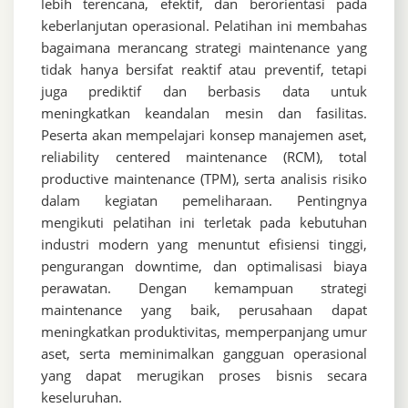
lebih terencana, efektif, dan berorientasi pada
keberlanjutan operasional. Pelatihan ini membahas
bagaimana merancang strategi maintenance yang
tidak hanya bersifat reaktif atau preventif, tetapi
juga prediktif dan berbasis data untuk
meningkatkan keandalan mesin dan fasilitas.
Peserta akan mempelajari konsep manajemen aset,
reliability centered maintenance (RCM), total
productive maintenance (TPM), serta analisis risiko
dalam kegiatan pemeliharaan. Pentingnya
mengikuti pelatihan ini terletak pada kebutuhan
industri modern yang menuntut efisiensi tinggi,
pengurangan downtime, dan optimalisasi biaya
perawatan. Dengan kemampuan strategi
maintenance yang baik, perusahaan dapat
meningkatkan produktivitas, memperpanjang umur
aset, serta meminimalkan gangguan operasional
yang dapat merugikan proses bisnis secara
keseluruhan.