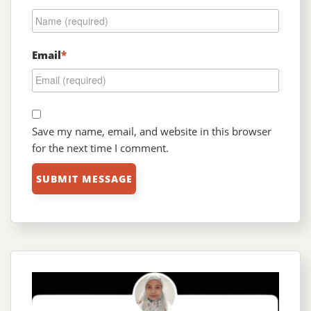
Email
*
Save my name, email, and website in this browser
for the next time I comment.