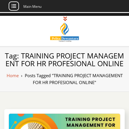
Main Menu
Skip
to
content
Pusat Pelatihan
Informasi Public Training, Inhouse,
Tag:
TRAINING PROJECT MANAGEM
Sertifikasi di Indonesia
dan Sertifikasi –
ENT FOR HR PROFESIONAL ONLINE
Daftar Training
Home
›
Posts Tagged "TRAINING PROJECT MANAGEMENT
Indonesia
FOR HR PROFESIONAL ONLINE"