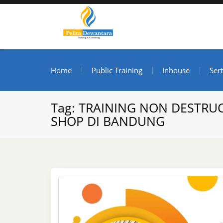
Skip
to
content
Pusat Pelatihan dan S
Informasi Public Training, Inhouse, Sertifikasi di I
Home
Public Training
Inhouse
Sert
Tag:
TRAINING NON DESTRUC
SHOP DI BANDUNG