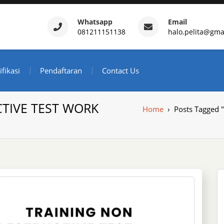
Whatsapp
Email
081211151138
halo.pelita@gma
ertifikasi – Daftar Trainin
ndonesia
ifikasi
Pendaftaran
Contact Us
TIVE TEST WORK
Home
›
Posts Tagged