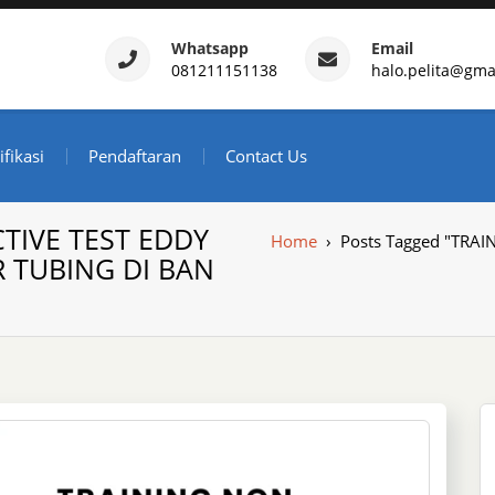
Whatsapp
Email
081211151138
halo.pelita@gma
ertifikasi – Daftar Trainin
ndonesia
ifikasi
Pendaftaran
Contact Us
TIVE TEST EDDY
Home
›
Posts Tagged "TRA
R TUBING DI BAN