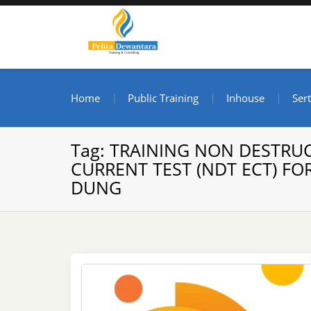
Skip
to
content
Pusat Pelatihan dan S
Informasi Public Training, Inhouse, Sertifikasi di I
Home
Public Training
Inhouse
Sert
Tag:
TRAINING NON DESTRUC
CURRENT TEST (NDT ECT) FO
DUNG