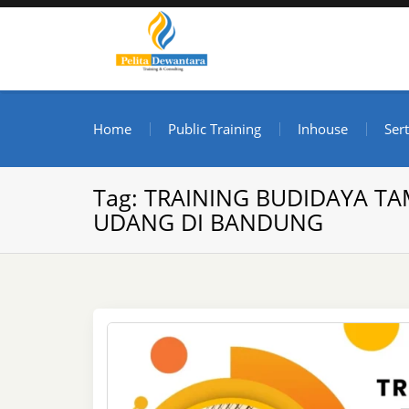
Skip
to
content
Pusat Pelatihan dan S
Informasi Public Training, Inhouse, Sertifikasi di I
Home
Public Training
Inhouse
Sert
Tag:
TRAINING BUDIDAYA TA
UDANG DI BANDUNG