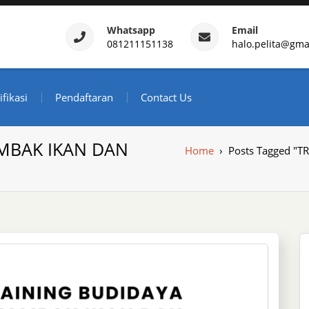
Whatsapp
Email
081211151138
halo.pelita@gma
ertifikasi – Daftar Trainin
ndonesia
ifikasi
Pendaftaran
Contact Us
MBAK IKAN DAN
Home
›
Posts Tagged "