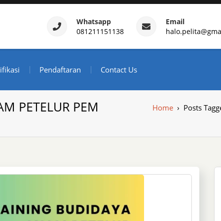
Whatsapp
Email
081211151138
halo.pelita@gma
ertifikasi – Daftar Trainin
ndonesia
ifikasi
Pendaftaran
Contact Us
AM PETELUR PEM
Home
›
Posts Tag