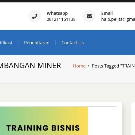
Whatsapp
Email
081211151138
halo.pelita@gma
ertifikasi – Daftar Trainin
ndonesia
ifikasi
Pendaftaran
Contact Us
AMBANGAN MINER
Home
›
Posts Tagged "TRA