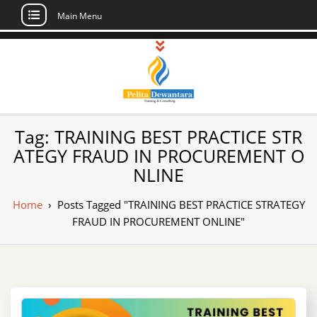
Main Menu
Skip
to
content
Pusat Pelatihan
Informasi Public Training, Inhouse,
Tag:
TRAINING BEST PRACTICE STR
Sertifikasi di Indonesia
dan Sertifikasi –
ATEGY FRAUD IN PROCUREMENT O
NLINE
Daftar Training
Indonesia
Home
›
Posts Tagged "TRAINING BEST PRACTICE STRATEGY
FRAUD IN PROCUREMENT ONLINE"