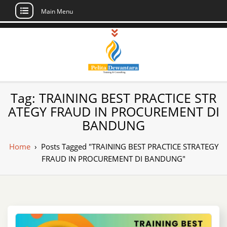
Main Menu
Skip
to
content
Pusat Pelatihan
Informasi Public Training, Inhouse,
Tag:
TRAINING BEST PRACTICE STR
Sertifikasi di Indonesia
dan Sertifikasi –
ATEGY FRAUD IN PROCUREMENT DI
BANDUNG
Daftar Training
Indonesia
Home
›
Posts Tagged "TRAINING BEST PRACTICE STRATEGY
FRAUD IN PROCUREMENT DI BANDUNG"