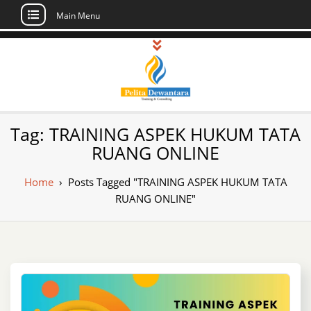
Main Menu
Skip
to
content
Pusat Pelatihan
Informasi Public Training, Inhouse,
Tag:
TRAINING ASPEK HUKUM TATA
Sertifikasi di Indonesia
dan Sertifikasi –
RUANG ONLINE
Daftar Training
Home
›
Posts Tagged "TRAINING ASPEK HUKUM TATA
Indonesia
RUANG ONLINE"