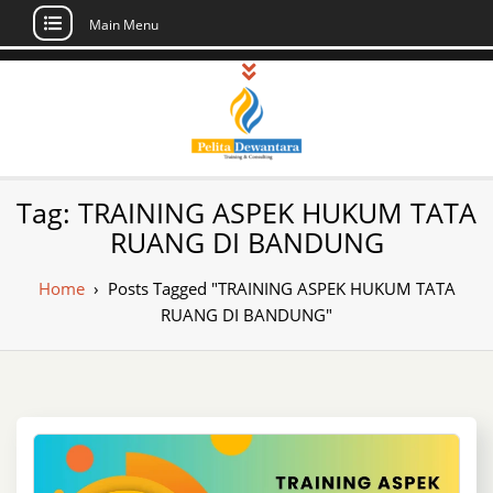
Main Menu
Skip
to
content
Pusat Pelatihan
Informasi Public Training, Inhouse,
Tag:
TRAINING ASPEK HUKUM TATA
Sertifikasi di Indonesia
dan Sertifikasi –
RUANG DI BANDUNG
Daftar Training
Home
›
Posts Tagged "TRAINING ASPEK HUKUM TATA
Indonesia
RUANG DI BANDUNG"