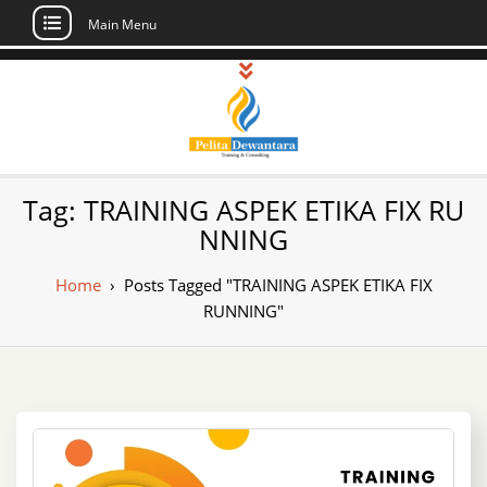
Main Menu
Skip
to
content
Pusat Pelatihan
Informasi Public Training, Inhouse,
Tag:
TRAINING ASPEK ETIKA FIX RU
Sertifikasi di Indonesia
dan Sertifikasi –
NNING
Daftar Training
Home
›
Posts Tagged "TRAINING ASPEK ETIKA FIX
Indonesia
RUNNING"