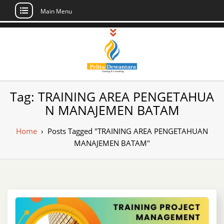
Main Menu
Skip
to
content
Pusat Pelatihan
Informasi Public Training, Inhouse,
Tag:
TRAINING AREA PENGETAHUA
Sertifikasi di Indonesia
dan Sertifikasi –
N MANAJEMEN BATAM
Daftar Training
Home
›
Posts Tagged "TRAINING AREA PENGETAHUAN
Indonesia
MANAJEMEN BATAM"