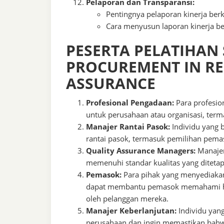
Pelaporan dan Transparansi:
Pentingnya pelaporan kinerja be
Cara menyusun laporan kinerja ber
PESERTA PELATIHAN
PROCUREMENT IN RE
ASSURANCE
Profesional Pengadaan:
Para profesio
untuk perusahaan atau organisasi, ter
Manajer Rantai Pasok:
Individu yang 
rantai pasok, termasuk pemilihan pemasok
Quality Assurance Managers:
Manajer
memenuhi standar kualitas yang diteta
Pemasok:
Para pihak yang menyediakan 
dapat membantu pemasok memahami har
oleh pelanggan mereka.
Manajer Keberlanjutan:
Individu yang
perusahaan dan ingin memastikan bah