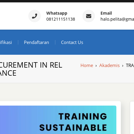
Whatsapp
Email
081211151138
halo.pelita@gma
ertifikasi – Daftar Trainin
ndonesia
ifikasi
Pendaftaran
Contact Us
CUREMENT IN REL
Home
›
Akademis
›
TRA
ANCE