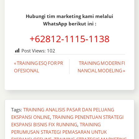
Hubungi tim marketing kami melalui
WhatsApp berikut ini :
+62812-1115-1138
Post Views:
102
Post
« TRAINING ESQ FOR PR
TRAINING MODERN FI
OFESIONAL
NANCIAL MODELING »
navigation
Tags:
TRAINING ANALISIS PASAR DAN PELUANG
EKSPANSI ONLINE
,
TRAINING PENENTUAN STRATEGI
EKSPANSI BISNIS FIX RUNNING
,
TRAINING
PERUMUSAN STRATEGI PEMASARAN UNTUK