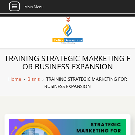
Main Menu
Skip
to
content
Pusat Pelatihan
Informasi Public Training, Inhouse,
TRAINING STRATEGIC MARKETING F
Sertifikasi di Indonesia
dan Sertifikasi –
OR BUSINESS EXPANSION
Daftar Training
Home
›
Bisnis
›
TRAINING STRATEGIC MARKETING FOR
Indonesia
BUSINESS EXPANSION