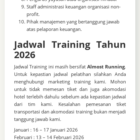
Staff administrasi keuangan organisasi non-
profit.
Pihak manajemen yang bertanggung jawab
atas pelaporan keuangan.
Jadwal Training Tahun
2026
Jadwal Training ini masih bersifat
Almost Running
.
Untuk kepastian jadwal pelatihan silahkan Anda
menghubungi marketing training kami. Mohon
untuk tidak memesan tiket dan juga akomodasi
hotel terlebih dahulu sebelum ada kepastian jadwal
dari tim kami. Kesalahan pemesanan tiket
transportasi dan akomodasi training bukan menjadi
tanggung jawab kami.
Januari : 16 – 17 Januari 2026
Februari : 13 – 14 Februari 2026