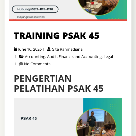
TRAINING PSAK 45
June 16, 2026
Gita Rahmadiana
Accounting
,
Audit
,
Finance and Accounting
,
Legal
No Comments
PENGERTIAN
PELATIHAN PSAK 45