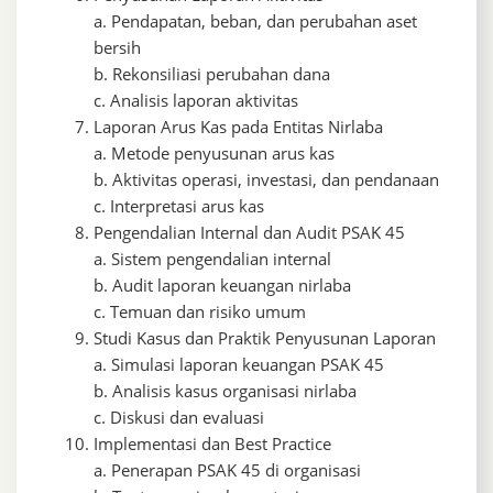
a. Pendapatan, beban, dan perubahan aset
bersih
b. Rekonsiliasi perubahan dana
c. Analisis laporan aktivitas
Laporan Arus Kas pada Entitas Nirlaba
a. Metode penyusunan arus kas
b. Aktivitas operasi, investasi, dan pendanaan
c. Interpretasi arus kas
Pengendalian Internal dan Audit PSAK 45
a. Sistem pengendalian internal
b. Audit laporan keuangan nirlaba
c. Temuan dan risiko umum
Studi Kasus dan Praktik Penyusunan Laporan
a. Simulasi laporan keuangan PSAK 45
b. Analisis kasus organisasi nirlaba
c. Diskusi dan evaluasi
Implementasi dan Best Practice
a. Penerapan PSAK 45 di organisasi