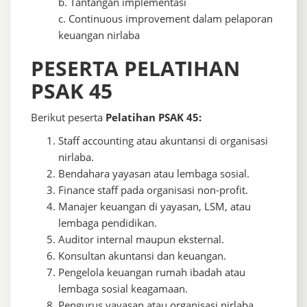
b. Tantangan implementasi
c. Continuous improvement dalam pelaporan
keuangan nirlaba
PESERTA PELATIHAN
PSAK 45
Berikut peserta
Pelatihan PSAK 45:
Staff accounting atau akuntansi di organisasi
nirlaba.
Bendahara yayasan atau lembaga sosial.
Finance staff pada organisasi non-profit.
Manajer keuangan di yayasan, LSM, atau
lembaga pendidikan.
Auditor internal maupun eksternal.
Konsultan akuntansi dan keuangan.
Pengelola keuangan rumah ibadah atau
lembaga sosial keagamaan.
Pengurus yayasan atau organisasi nirlaba.