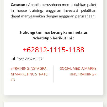
Catatan :
Apabila perusahaan membutuhkan paket
in house training, anggaran investasi pelatihan
dapat menyesuaikan dengan anggaran perusahaan.
Hubungi tim marketing kami melalui
WhatsApp berikut ini :
+62812-1115-1138
Post Views:
127
Post
« TRAINING INSTAGRA
SOCIAL MEDIA MARKE
M MARKETING STRATE
TING TRAINING »
navigation
GY