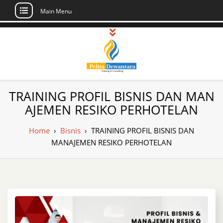
Main Menu
Skip
to
content
Pusat Pelatihan
Informasi Public Training, Inhouse,
TRAINING ​PROFIL BISNIS DAN MAN
Sertifikasi di Indonesia
dan Sertifikasi –
AJEMEN RESIKO PERHOTELAN
Daftar Training
Home
›
Bisnis
›
TRAINING ​PROFIL BISNIS DAN
Indonesia
MANAJEMEN RESIKO PERHOTELAN