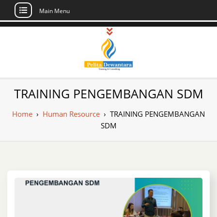
Main Menu
Skip
to
content
Pusat Pelatihan
Informasi Public Training, Inhouse,
TRAINING PENGEMBANGAN SDM
Sertifikasi di Indonesia
dan Sertifikasi –
Home
›
Human Resource
›
TRAINING PENGEMBANGAN
Daftar Training
SDM
Indonesia