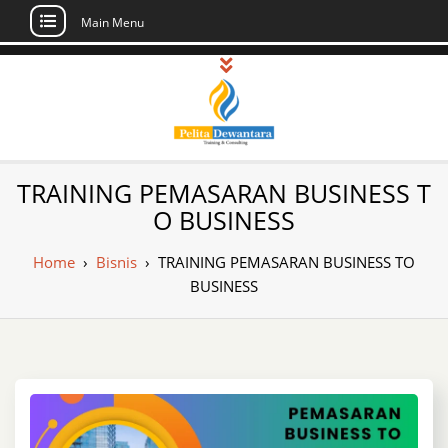
Main Menu
Skip
to
content
Pusat Pelatihan
Informasi Public Training, Inhouse,
TRAINING PEMASARAN BUSINESS T
Sertifikasi di Indonesia
dan Sertifikasi –
O BUSINESS
Daftar Training
Home
›
Bisnis
›
TRAINING PEMASARAN BUSINESS TO
Indonesia
BUSINESS