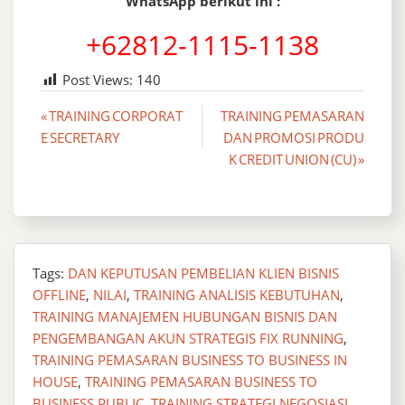
WhatsApp berikut ini :
+62812-1115-1138
Post Views:
140
Post
« TRAINING CORPORAT
TRAINING PEMASARAN
E SECRETARY
DAN PROMOSI PRODU
navigation
K CREDIT UNION (CU) »
Tags:
DAN KEPUTUSAN PEMBELIAN KLIEN BISNIS
OFFLINE
,
NILAI
,
TRAINING ANALISIS KEBUTUHAN
,
TRAINING MANAJEMEN HUBUNGAN BISNIS DAN
PENGEMBANGAN AKUN STRATEGIS FIX RUNNING
,
TRAINING PEMASARAN BUSINESS TO BUSINESS IN
HOUSE
,
TRAINING PEMASARAN BUSINESS TO
BUSINESS PUBLIC
,
TRAINING STRATEGI NEGOSIASI