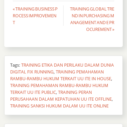
Post
« TRAINING BUSINESS P
TRAINING GLOBAL TRE
ROCESS IMPROVEMEN
ND IN PURCHASING M
navigation
T
ANAGEMENT AND E PR
OCUREMENT »
Tags:
TRAINING ETIKA DAN PERILAKU DALAM DUNIA
DIGITAL FIX RUNNING
,
TRAINING PEMAHAMAN
RAMBU-RAMBU HUKUM TERKAIT UU ITE IN HOUSE
,
TRAINING PEMAHAMAN RAMBU-RAMBU HUKUM
TERKAIT UU ITE PUBLIC
,
TRAINING PERAN
PERUSAHAAN DALAM KEPATUHAN UU ITE OFFLINE
,
TRAINING SANKSI HUKUM DALAM UU ITE ONLINE