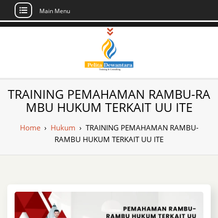
Main Menu
Skip
to
content
Pusat Pelatihan
Informasi Public Training, Inhouse,
TRAINING PEMAHAMAN RAMBU-RA
Sertifikasi di Indonesia
dan Sertifikasi –
MBU HUKUM TERKAIT UU ITE
Daftar Training
Home
›
Hukum
›
TRAINING PEMAHAMAN RAMBU-
Indonesia
RAMBU HUKUM TERKAIT UU ITE