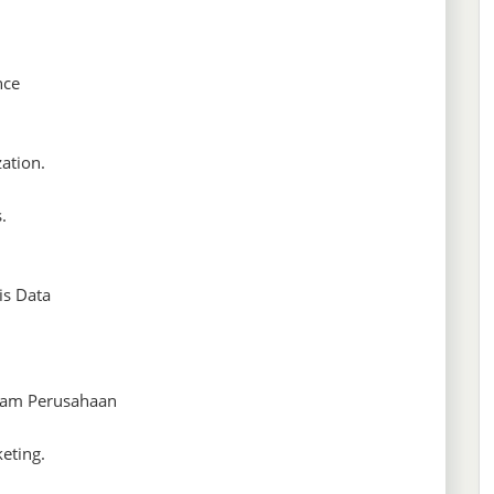
nce
ation.
.
is Data
alam Perusahaan
keting.