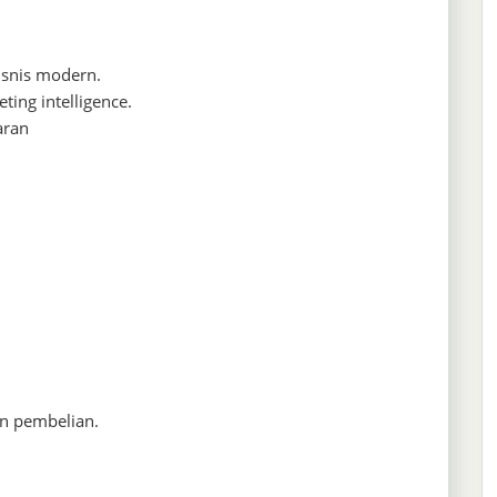
isnis modern.
ing intelligence.
aran
n pembelian.