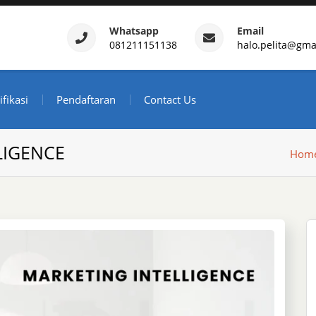
Whatsapp
Email
081211151138
halo.pelita@gma
ertifikasi – Daftar Trainin
ndonesia
ifikasi
Pendaftaran
Contact Us
LIGENCE
Hom