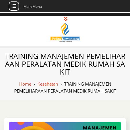
Main Menu
Skip
to
content
Pusat Pelatihan
Informasi Public Training, Inhouse,
TRAINING MANAJEMEN PEMELIHAR
Sertifikasi di Indonesia
dan Sertifikasi –
AAN PERALATAN MEDIK RUMAH SA
KIT
Daftar Training
Indonesia
Home
›
Kesehatan
›
TRAINING MANAJEMEN
PEMELIHARAAN PERALATAN MEDIK RUMAH SAKIT