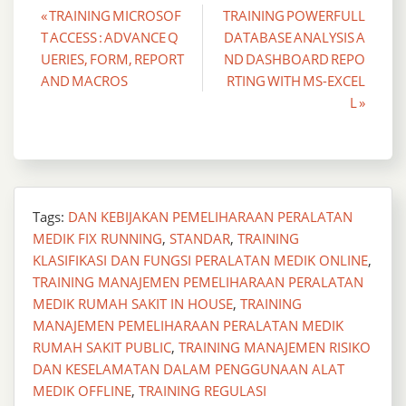
Post
« TRAINING MICROSOF
TRAINING POWERFULL
T ACCESS : ADVANCE Q
DATABASE ANALYSIS A
navigation
UERIES, FORM, REPORT
ND DASHBOARD REPO
AND MACROS
RTING WITH MS-EXCEL
L »
Tags:
DAN KEBIJAKAN PEMELIHARAAN PERALATAN
MEDIK FIX RUNNING
,
STANDAR
,
TRAINING
KLASIFIKASI DAN FUNGSI PERALATAN MEDIK ONLINE
,
TRAINING MANAJEMEN PEMELIHARAAN PERALATAN
MEDIK RUMAH SAKIT IN HOUSE
,
TRAINING
MANAJEMEN PEMELIHARAAN PERALATAN MEDIK
RUMAH SAKIT PUBLIC
,
TRAINING MANAJEMEN RISIKO
DAN KESELAMATAN DALAM PENGGUNAAN ALAT
MEDIK OFFLINE
,
TRAINING REGULASI